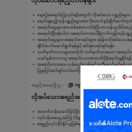
လုပ်ဆောင်ရမည့်တာဝန်များ
နေ့စဉ်အရောင်းပြုလုပ်ရန်အတွက် လိုအပ်သော ပစ္စည်းများး
ရောင်းချမည့်ကုန်ပစ္စည်းများအား ဂိုထောင်နှင့်ချိတ်ဆက်ထု
အရောင်းငွေများအား စစ်ဆေးလက်ခံပြီး တာဝန်ယူသိမ်းဆည်
အရောင်းပြီးဆုံးပါက အရောင်းကားပေါ်ရှိလက်ကျန်ကုန်ပစ္စည်
အရောင်းငွေများ၊ အရောင်းစာရင်းများ၊ အခြားလိုအပ်သောအချက
ချိတ်ဆက်ဆောင်ရွက်ရန်နှင့် အပ်နှံစာရင်းရှင်းရန်။
သတ်မှတ်ကာလများအလိုက် သတ်မှတ်ထားသော အရောင်းပမာဏ
ယခင်နှစ်ကာလတူ အရောင်းပမာဏထက်ပိုမိုရောင်းချနိုင်ရန် လ
အရောင်းကားအား လမ်းစည်းကမ်းနှင့်အညီမောင်းနှင်ရန်၊ ကား
ပြုစု၊ပြင်ဆင်၊ရှင်းလင်းတင်ပြရန်။
အခွင့်အရေးရှိသူ :
ကျား
လိုအပ်သောအရည်အချင်း
အထက်တန်းအောင်မြင်ပြီးသူဖြစ်ရမည်။
လုပ်ငန်းအတွေ့အကြုံ (1)နှစ်အထက်ရှိရမည်။
ရေရှည်လုပ်ကိုင်နိုင်သူဖြစ်ရမည်။