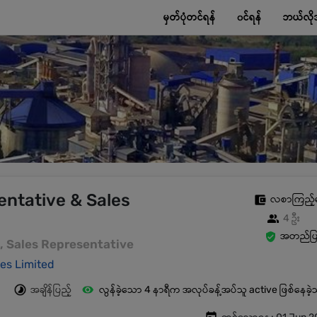
မှတ်ပုံတင်ရန်
၀င်ရန်
ဘယ်လို
entative & Sales
လစာကြည့်
4 ဦး
အတည်ပြု
es, Sales Representative
es Limited
အချိန်ပြည့်
လွန်ခဲ့သော 4 နာရီက အလုပ်ခန့်အပ်သူ active ဖြစ်နေခဲ