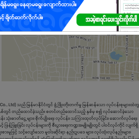
., Ltd) သည် မြန်မာနိုင်ငံတွင် ဖွံ့ဖြိုးတိုးတက်မှု မြန်ဆန်သော လုပ်ငန်းစုများထဲတွ
၀ ခုနှစ်တွင် တည်ထောင်ခဲ့သည်။ စတင်တည်ထောင်သည့် နှစ်မှ စ၍ လုပ်ဆောင်ခဲ့သော
း သုံးဓာတ်ငွေ့များ၊ စိုက်ပျိုးရေး လုပ်ငန်း၊ သကြားထုတ်လုပ်ခြင်း၊ ဆောက်လုပ်ရေး
င့် ဖြန့်ဖြူးခြင်း လုပ်ငန်းများကို စီးပွားရေးကဏ္ဍအမျိုးမျိုးတွင် ပါဝင်လုပ်ကိုင် လျက်ရှိ
ားမူဖြင့် သင့်လျော်သော မူဝါဒဆိုင်ရာ နည်းဥပဒေ များ၊ လုပ်ထုံးလုပ်နည်းများ၊
င် အကောင်အထည်ဖော်ရန် ဆုံးဖြတ်ချက်ချမှတ်ကာ လုပ်ဆောင် လျက်ရှိပါသည်။ မြန်မာ