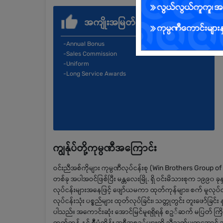
အကျိုးအမြတ်
-Annual Bonus
-Sales Commission
-Uniform
-Long Service Awards
ကျွန်ုပ်တို့ကုမ္ပဏီအကြောင်း
ဝင်းညီအစ်ကိုများ ကုမ္ပဏီလုပ်ငန်းစု (Win Brothers Group of Co
တစ်ခု အပါအဝင်ဖြစ်ပြီး မန္တလေးမြို. ရှိ ဝင်းမိသားစုက ၁၉၉
လုပ်ငန်းများအနေဖြင့် ဖျော်ယမကာ ထုတ်ကုန်များ၊ စက် မူလုပ်ငန်
လုပ်ငန်းသုံး ပစ္စည်များ ထုတ်လုပ်ခြင်း၊ သတ္တုတွင်း တူးဖော်ခြင်း နှ
ပါသည်။ အကောင်းဆုံး အောင်မြင်မူရရှိရန် စဥ်ဆက် မပြတ် ကြိုးစ
ထုတ်ကုန် နှင့် စီံမံကိန်း အစီအစဥ်များကို ညီညွတ်မျှတအော