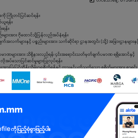
တင်သောနေ့: 01 Jun 2
ကို ကြိုတင်ပြင်ဆင်ရန်။
တ်ယူရန်။
းရန်။
းများအား ဂိုထောင်သို့ပြန်လည်အပ်နံရန်။
်အလက်များနှင့် ပစ္စည်းများအား သက်ဆိုင်ရာ ဌာနအတွင်း (သို့) အခြားဌာနများနှင့
များအား သိရှိနားလည်ရန်၊ ၄င်းအရောင်းသတ်မှတ်ချက်ပမာဏ ရရှိအောင်နှင့်
ိုအပ်သောပြင်ဆင်မှုများပြုလုပ်ရန်။
အားပြုပြင်ထိန်းသိမ်းဂရုစိုက်ရန်နှင့် ကားနှင့်ပတ်သက်သော စရိတ်များအား စာရင်း