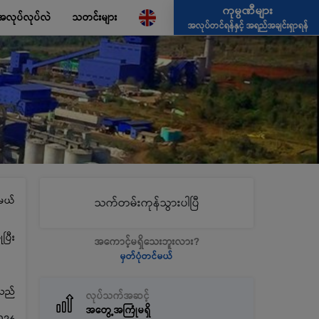
ကုမ္ပဏီများ
အလုပ်လုပ်လဲ
သတင်းများ
အလုပ်တင်ရန်နှင့် အရည်အချင်းရှာရန်
မယ်
သက်တမ်းကုန်သွားပါပြီ
ပြီး
အကောင့်မရှိသေးဘူးလား?
မှတ်ပုံတင်မယ်
့သည်
လုပ်သက်အဆင့်
အတွေ့အကြုံမရှိ