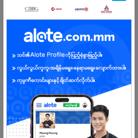
ကျား
အခွင့်အရေးရှိသူ :
အလုပ်လျှောက်ရန် ဒီနေရာကို နှိပ်ပါ