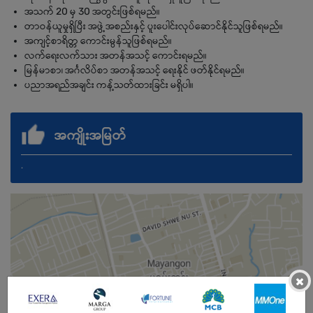
အသက် 20 မှ 30 အတွင်းဖြစ်ရမည်။
တာဝန်ယူမှုရှိပြီး အဖွဲ့အစည်းနှင့် ပူးပေါင်းလုပ်ဆောင်နိုင်သူဖြစ်ရမည်။
အကျင့်စာရိတ္တ ကောင်းမွန်သူဖြစ်ရမည်။
လက်ရေးလက်သား အတန်အသင့် ကောင်းရမည်။
မြန်မာစာ၊ အင်္ဂလိပ်စာ အတန်အသင့် ရေးနိုင် ဖတ်နိုင်ရမည်။
ပညာအရည်အချင်း ကန့်သတ်ထားခြင်း မရှိပါ။
အကျိုးအမြတ်
.
×