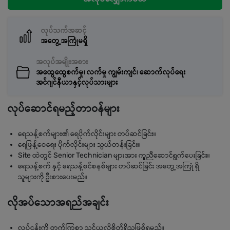
လုပ်သက်အဆင့်
အတွေ့အကြုံမရှိ
အလုပ်အမျိုးအစား
အထွေထွေစက်မှု၊ လက်မှု ကျွမ်းကျင်၊ ဆောက်လုပ်ရေး
အင်ဂျင်နီယာနှင့်လုပ်သားများ
လုပ်ဆောင်ရမည့်တာဝန်များ
ရေသန့်စက်များ၏ ရေပိုက်လိုင်းများ တပ်ဆင်ခြင်း။
ရေဖြန့်ဝေရေး ပိုက်လိုင်းများ သွယ်တန်းခြင်း။
Site ထဲတွင် Senior Technician များအား ကူညီဆောင်ရွက်ပေးခြင်း။
ရေသန့်စက် နှင့် ရေသန့်စင်စနစ်များ တပ်ဆင်ခြင်း အတွေ့အကြုံ ရှိ
သူများကို ဦးစားပေးမည်။
လိုအပ်သောအရည်အချင်း
လုပ်ငန်းကို တက်ကြွစွာ သင်ယူလိုစိတ်ရှိသူဖြစ်ရမည်။