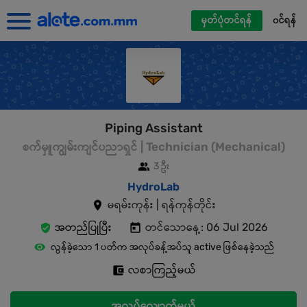
မှတ်ပုံတင်ရန်
၀င်ရန်
Piping Assistant
စက်မှူကျွမ်းကျင်ပညာရှင် | Technician (Mechanical)
3 ဦး
HydroLab
မရမ်းကုန်း | ရန်ကုန်တိုင်း
အတည်ပြုပြီး
တင်သောနေ့: 06 Jul 2026
လွန်ခဲ့သော 1 ပတ်က အလုပ်ခန့်အပ်သူ active ဖြစ်နေခဲ့သည်
လစာကြည့်မယ်
အလုပ်လျှောက်မယ်