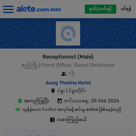
မှတ်ပုံတင်ရန်
၀င်ရန်
Receptionist (Male)
ဧည့်ကြို | Front Office, Guest Relations
2 ဦး
Aung Thukha Hotel
ပဲခူး | ပဲခူးတိုင်း
အတည်ပြုပြီး
တင်သောနေ့: 25 Feb 2026
လွန်ခဲ့သော 1 ပတ်က အလုပ်ခန့်အပ်သူ active ဖြစ်နေခဲ့သည်
လစာကြည့်မယ်