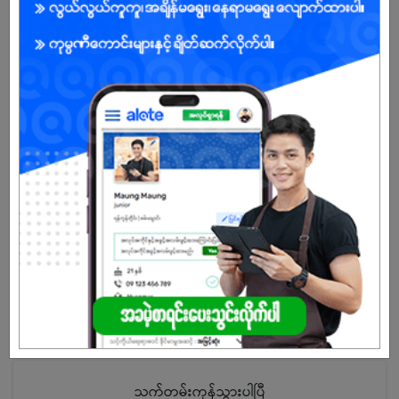
-
ကျား
အခွင့်အရေးရှိသူ :
သက်တမ်းကုန်သွားပါပြီ