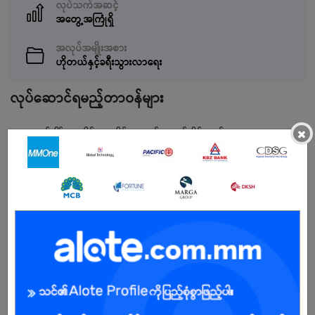
လုပ်သက်အဆင့်
အတွေ့အကြုံရှိ
အလုပ်အမျိုးအစား
ဟိုတယ်နှင့်ခရီးသွားလာရေး
လုပ်ဆောင်ရမည့်တာဝန်များ
×
အလုပ်ချိန် နေ့ဆိုင်း၊ ညဆိုင်းအလှည့်ကျဆင်းနိုင်ရမည်။
ဧည့်သည်များကိုပျူငှာစွာဧည်ကြိုပြုရမည်။
လိုအပ်သောအရည်အချင်း
Hotel Receptionist အတွေ့အကြုံရှိသူဦးစားပေးမည်။
Guest Check -in & out, Reservation, Guest Complaints များကို
အဆင်ပြေ‌စွာလုပ်ဆောင်နိုင်ရမည်။
အကျိုးအမြတ်