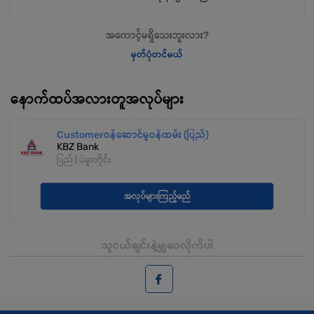
အကောင့်မရှိသေးဘူးလား?
မှတ်ပုံတင်မယ်
နောက်ထပ်အလားတူအလုပ်များ
Customerဝန်ဆောင်မှုဝန်ထမ်း (ပြည်)
KBZ Bank
ပြည် | ပဲခူးတိုင်း
အလုပ်များကြည့်မည်
သူငယ်ချင်းနဲ့မျှဝေလိုက်ပါ