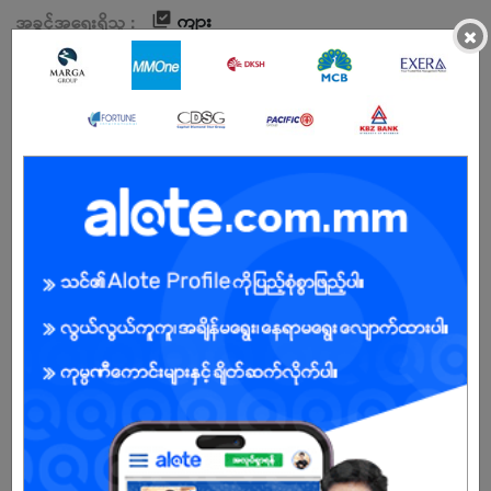
ကျား
အခွင့်အရေးရှိသူ :
×
ကျွန်ုပ်တို့ကုမ္ပဏီအကြောင်း
AUNG TA GON (Audio Center) was established in 1997. AUNG TA
GON Electronic has begun selling electronic devices at 22nd
street Aungmyaytharzan Township. In 2007, we moved 84th
street between 30x31 Streets, Chanayetharzan Township and
sold not only Electronic also Audio equipment. In 2014, we moved
83rd street between 29x30 streets Chanayetharzan Township. A
new AUNG TA GON Showroom has been established in 2019 at
58th street, Circular Road, Kon Tan Quarter, Mandalay which is
available all high quality branded Audio equipment. Today,
Showroom and shop (1) are opening.
The founder of AUNG TA GON is U THEIN THAUNG OO. He has
good audio knowledge, and skills so he can explain to customers
as well.
AUNG TA GON (Audio Center) founder U THEIN THAUNG OO found
ATK professional brand with his audio engineering knowledge in