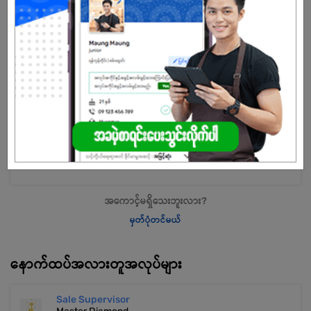
the middle of 2017. He also visited audio factories to make high
quality Audio equipment for ATK Professional Audio. Currently, ATK
is made up of 30 people.
The product is used only for quality products from abroad and
staffs are appointed only by highly qualified, well-trained audio
technicians.
Every year, ATK (Audio Center) donates to the orphanage and
where it is needed.
သက်တမ်းကုန်သွားပါပြီ
အကောင့်မရှိသေးဘူးလား?
မှတ်ပုံတင်မယ်
နောက်ထပ်အလားတူအလုပ်များ
Sale Supervisor