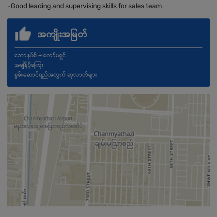
-Good leading and supervising skills for sales team
အကျိုးအမြတ်
ဘောနပ်စ် + ကော်မရှင်
အချိန်ပိုကြေး
စွမ်းဆောင်ရည်အတွက် ဆုလာဘ်များ