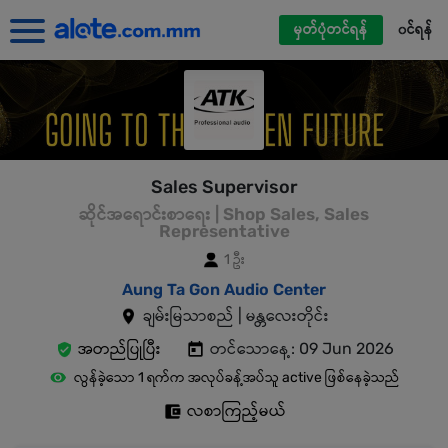
မှတ်ပုံတင်ရန်
၀င်ရန်
Sales Supervisor
ဆိုင်အရောင်းစာရေး | Shop Sales, Sales
Representative
1 ဦး
Aung Ta Gon Audio Center
ချမ်းမြသာစည် | မန္တလေးတိုင်း
အတည်ပြုပြီး
တင်သောနေ့: 09 Jun 2026
လွန်ခဲ့သော 1 ရက်က အလုပ်ခန့်အပ်သူ active ဖြစ်နေခဲ့သည်
လစာကြည့်မယ်