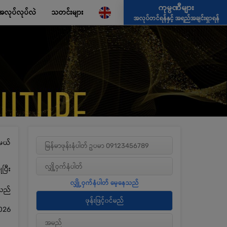
ကုမ္ပဏီများ
အလုပ်လုပ်လဲ
သတင်းများ
အလုပ်တင်ရန်နှင့် အရည်အချင်းရှာရန်
မယ်
ပြီး
့သည်
2026