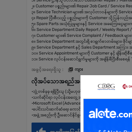
၁။ Service ဌာနသို့ ဝင်လာသော Customer Repair / Mainte
၂။ Customer ပစ္စည်းများ၏ Repair Job Card / Service Rec
၃။ Service Technician များ၏ အလုပ်တာဝန်များကို Service M
၄။ Repair ပြီးစီးသည့် ပစ္စည်းများကို Customer သို့ ပြန်လည်အပ
၅။ Spare Parts အသုံးပြုမှုများနှင့် Service အခကြေးငွေများက
၆။ Service Department Daily Report / Weekly Report / M
၇။ Customer များ၏ Service Complaint / Feedback များကိ
၈။ Service Department အတွင်းရှိ စာရွက်စာတမ်းများ၊ ဖိုင်မျာ
၉။ Service Department နှင့် Sales Department အကြား အခ
၁၀။ Service Appointment များကို Customer နှင့် ချိန်းဆိုစီစ
၁၁။ Service လုပ်ငန်းဆောင်ရွက်မှုများကို အချိန်မီပြီးစီးစေရန် Te
အခွင့်အရေးရှိသူ :
ကျား
လိုအပ်သောအရည်အချင်း
•ဘွဲ့တစ်ခုခု ရရှိပြီးသူ (သို့မဟုတ်) ကျောင်းကိစ္စ ကင်းရှင်းသူ ဖြစ
•သက်ဆိုင်ရာ လုပ်ငန်းအတွေ့အကြုံ အနည်းဆုံး (1) နှစ် အထက် 
•Microsoft Excel (Advanced) ကို ကျွမ်းကျင်စွာ အသုံးပြုနိုင
•ပေါင်းသင်းဆက်ဆံရေး ကောင်းမွန်ပြီး ပြဿနာများကို ဖြေရှင်းနို
•အဖွဲ့အစည်းကို ဦးဆောင်နိုင်စွမ်းရှိပြီး လုပ်ငန်းခွင်စည်းကမ်းမျ