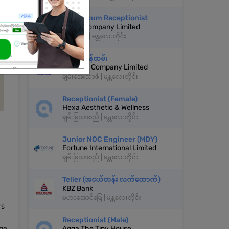
Admin cum Receptionist
MRED Company Limited
ပုသိမ်ကြီး | မန္တလေးတိုင်း
ဧည့်ကြိုဝန်ထမ်း
United 9 Company Limited
ချမ်းအေးသာဇံ | မန္တလေးတိုင်း
Receptionist (Female)
Hexa Aesthetic & Wellness
ချမ်းမြသာစည် | မန္တလေးတိုင်း
Junior NOC Engineer (MDY)
Fortune International Limited
ချမ်းမြသာစည် | မန္တလေးတိုင်း
Teller (အငယ်တန်း လက်ထောက်)
KBZ Bank
မဟာအောင်မြေ | မန္တလေးတိုင်း
rs
Receptionist (Male)
dge
Agga The Tiny House