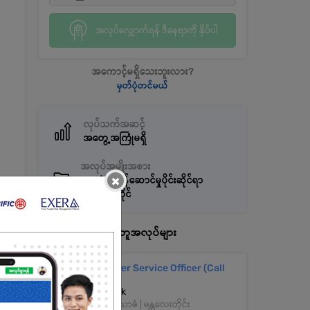
အလုပ်လျှောက်ရန် ဒီနေရာကို နှိပ်ပါ
အကောင့်မရှိသေးဘူးလား?
မှတ်ပုံတင်မယ်
လုပ်သက်အဆင့်
အတွေ့အကြုံမရှိ
အလုပ်အမျိုးအစား
×
စားသုံးသူဝန်ဆောင်မှုပိုင်းဆိုင်ရာ
အလုပ်အကိုင်
နောက်ထပ်အလားတူအလုပ်များ
Customer Service Officer (Call
Agent)
KBZ Bank
အောင်မြေသာဇံ | မန္တလေးတိုင်း