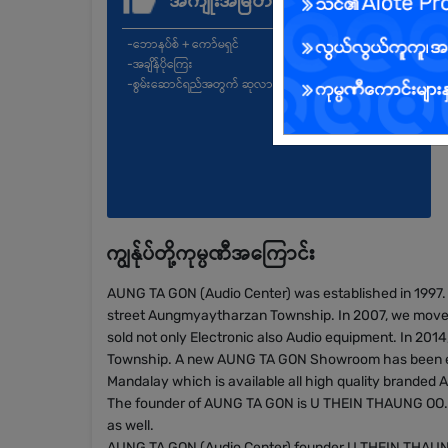
အကျိုးအမြတ်
-ဘောနပ်စ် + ကော်မရှင်
-အချိန်ပိုကြေး
-စွမ်းဆောင်ရည်အတွက် ဆုလာဘ်များ
ကျွန်ုပ်တို့ကုမ္ပဏီအကြောင်း
AUNG TA GON (Audio Center) was established in 1997.
street Aungmyaytharzan Township. In 2007, we move
sold not only Electronic also Audio equipment. In 2
Township. A new AUNG TA GON Showroom has been estab
Mandalay which is available all high quality branded
The founder of AUNG TA GON is U THEIN THAUNG OO. H
as well.
AUNG TA GON (Audio Center) founder U THEIN THAUNG 