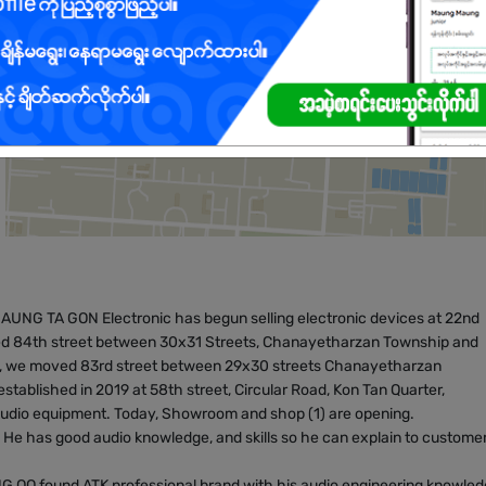
 AUNG TA GON Electronic has begun selling electronic devices at 22nd
d 84th street between 30x31 Streets, Chanayetharzan Township and
014, we moved 83rd street between 29x30 streets Chanayetharzan
lished in 2019 at 58th street, Circular Road, Kon Tan Quarter,
 Audio equipment. Today, Showroom and shop (1) are opening.
e has good audio knowledge, and skills so he can explain to custome
OO found ATK professional brand with his audio engineering knowle