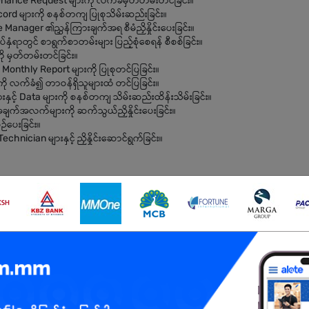
nance Request များကို လက်ခံမှတ်တမ်းတင်ခြင်း။
ord များကို စနစ်တကျ ပြုစုသိမ်းဆည်းခြင်း။
anager ၏ညွှန်ကြားချက်အရ စီမံညှိနှိုင်းပေးခြင်း။
်နှံရာတွင် စာရွက်စာတမ်းများ ပြည့်စုံစေရန် စီစစ်ခြင်း။
ို မှတ်တမ်းတင်ခြင်း။
onthly Report များကို ပြုစုတင်ပြခြင်း။
ု လက်ခံ၍ တာဝန်ရှိသူများထံ တင်ပြခြင်း။
းနှင့် Data များကို စနစ်တကျ သိမ်းဆည်းထိန်းသိမ်းခြင်း။
ျက်အလက်များကို ဆက်သွယ်ညှိနှိုင်းပေးခြင်း။
ဉ်ပေးခြင်း။
chnician များနှင့် ညှိနှိုင်းဆောင်ရွက်ခြင်း။
်ရမည်။
ရှိရမည်။
်ရမည်။
င်စွမ်းရှိသူ (Problem Solving Skill) ဖြစ်ရမည်။
ားကို စံနမူနာပြ လိုက်နာနိုင်သူ ဖြစ်ရမည်။