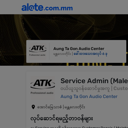
Aung Ta Gon Audio Center
မန္တလေးတိုင်း |
ခေါ်ထားသောအလုပ် 6 ခု
Service Admin (Male
ဝယ်ယူသူဝန်ဆောင်မှုအကူ | Cust
Aung Ta Gon Audio Center
အောင်မြေသာဇံ | မန္တလေးတိုင်း
လုပ်ဆောင်ရမည့်တာဝန်များ