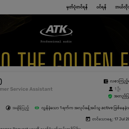
မှတ်ပုံတင်ရန်
၀င်ရန်
ဘယ်လို
)
လစာကြည့်
omer Service Assistant
1 ဦး
အတည်ပြု
အချိန်ပြည့်
လွန်ခဲ့သော 1 ရက်က အလုပ်ခန့်အပ်သူ active ဖြစ်နေခဲ
တင်သောနေ့: 17 Jul 