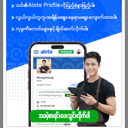
ကျား
အခွင့်အရေးရှိသူ :
သက်တမ်းကုန်သွားပါပြီ
အကောင့်မရှိသေးဘူးလား?
မှတ်ပုံတင်မယ်
နောက်ထပ်အလားတူအလုပ်များ
Shop Manager
Pyin Nyar Pa Day Thar
လမ်းမတော် | ရန်ကုန်တိုင်း
Sales Representative (Store)
SISBURMA TRADING Co.,Ltd
လမ်းမတော် | ရန်ကုန်တိုင်း