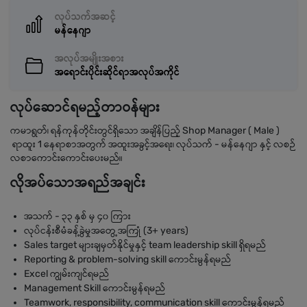
လုပ်သက်အဆင့်
မန်နေဂျာ
အလုပ်အမျိုးအစား
အရောင်းပိုင်းဆိုင်ရာအလုပ်အကိုင်
လုပ်ဆောင်ရမည့်တာဝန်များ
ကမာရွတ်၊ ရန်ကုန်တိုင်းတွင်ရှိသော အချိန်ပြည့် Shop Manager ( Male )
ရာထူး 1 နေရာစာအတွက် အထူးအခွင့်အရေး၊ လုပ်သက် - မန်နေဂျာ နှင့် လစဉ်
လစာကောင်းကောင်းပေးမည်။
လိုအပ်သောအရည်အချင်း
အသက် - ၃၃ နှစ် မှ ၄၀ ကြား
လုပ်ငန်းစီမံခန့်ခွဲမှုအတွေ့အကြုံ (3+ years)
Sales target များချမှတ်နိုင်မှုနှင့် team leadership skill ရှိရမည်
Reporting & problem-solving skill ကောင်းမွန်ရမည်
Excel ကျွမ်းကျင်ရမည်
Management Skill ကောင်းမွန်ရမည်
Teamwork, responsibility, communication skill ကောင်းမွန်ရမည်