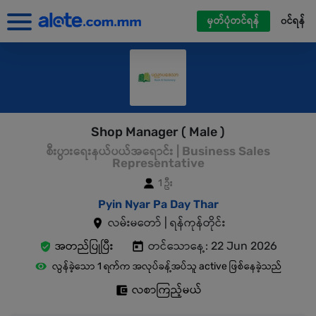
မှတ်ပုံတင်ရန်
၀င်ရန်
Shop Manager ( Male )
စီးပွားရေးနယ်ပယ်အရောင်း | Business Sales
Representative
1 ဦး
Pyin Nyar Pa Day Thar
လမ်းမတော် | ရန်ကုန်တိုင်း
အတည်ပြုပြီး
တင်သောနေ့: 22 Jun 2026
လွန်ခဲ့သော 1 ရက်က အလုပ်ခန့်အပ်သူ active ဖြစ်နေခဲ့သည်
လစာကြည့်မယ်