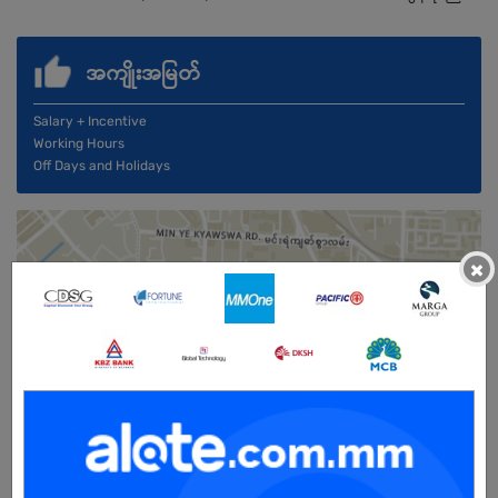
အကျိုးအမြတ်
Salary + Incentive
Working Hours
Off Days and Holidays
×