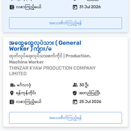
လစာကြည့်မယ်
31 Jul 2026
အသေးစိတ်ကြည့်ရန်
အထွေထွေလုပ်သား ( General
Worker ) ကျား/မ
ထုတ်လုပ်ရေးလုပ်သား၊စက်ကိုင် | Production,
Machine Worker
THINZAR KYAW PRODUCTION COMPANY
LIMITED
မင်္ဂလာဒုံ
30 ဦး
ရန်ကုန်တိုင်း
အတည်ပြုပြီး
လစာကြည့်မယ်
25 Jul 2026
အသေးစိတ်ကြည့်ရန်