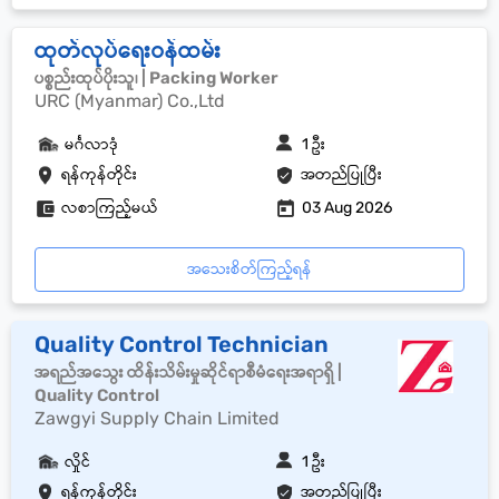
ထုတ်လုပ်ရေးဝန်ထမ်း
ပစ္စည်းထုပ်ပိုးသူ၊ | Packing Worker
URC (Myanmar) Co.,Ltd
မင်္ဂလာဒုံ
1 ဦး
ရန်ကုန်တိုင်း
အတည်ပြုပြီး
လစာကြည့်မယ်
03 Aug 2026
အသေးစိတ်ကြည့်ရန်
Quality Control Technician
အရည်အသွေး ထိန်းသိမ်းမှုဆိုင်ရာစီမံရေးအရာရှိ |
Quality Control
Zawgyi Supply Chain Limited
လှိုင်
1 ဦး
ရန်ကုန်တိုင်း
အတည်ပြုပြီး