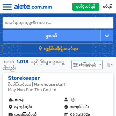
မှတ်ပုံတင်ရန်
၀င်ရန်
ရှာမယ်
ကျွန်ုပ်အနီးရှိအလုပ်များ
1,013
အလုပ်
ခုနှင့် ပို့စ်များ ရှာတွေ့
စစ်ကြည့်မည်
ပါသည်။
Storekeeper
ဂိုဒေါင်လုပ်သား | Warehouse staff
May Nan San Thu Co.,Ltd
ဗဟန်း
1 ဦး
ရန်ကုန်တိုင်း
အတည်ပြုပြီး
လစာကြည့်မယ်
06 Jul 2026