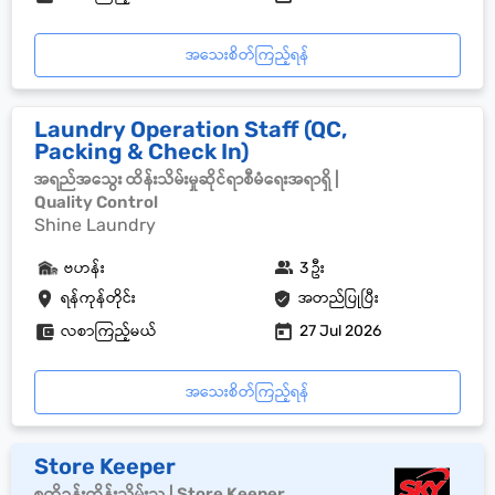
အသေးစိတ်ကြည့်ရန်
Laundry Operation Staff (QC,
Packing & Check In)
အရည်အသွေး ထိန်းသိမ်းမှုဆိုင်ရာစီမံရေးအရာရှိ |
Quality Control
Shine Laundry
ဗဟန်း
3 ဦး
ရန်ကုန်တိုင်း
အတည်ပြုပြီး
လစာကြည့်မယ်
27 Jul 2026
အသေးစိတ်ကြည့်ရန်
Store Keeper
စတိုခန်းထိန်းသိမ်းသူ | Store Keeper