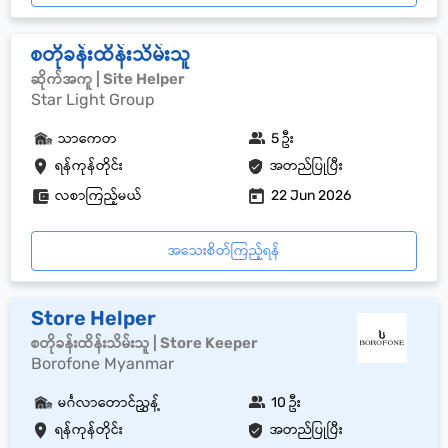
စတိုခန်းထိန်းသိမ်းသူ
ဆိုက်အကူ | Site Helper
Star Light Group
သာကေတ
5 ဦး
ရန်ကုန်တိုင်း
အတည်ပြုပြီး
လစာကြည့်မယ်
22 Jun 2026
အသေးစိတ်ကြည့်ရန်
Store Helper
စတိုခန်းထိန်းသိမ်းသူ | Store Keeper
Borofone Myanmar
မင်္ဂလာတောင်ညွှန့်
10 ဦး
ရန်ကုန်တိုင်း
အတည်ပြုပြီး