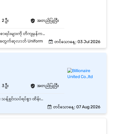
2 ဦး
အတည်ပြုပြီး
ကုန်ပစ္စည်းများ လက်ခံခြင်း၊ စစ်ဆေးခြင်းနှင့် စနစ်တကျ သိမ်းဆည်းခြင်း။ ကုန်ပစ္စည်း အဝင်/အထွက် စာရင်းများကို တိကျမှန်ကန်စွာ မှတ်တမ်းတင်ခြင်း။ Order များအတိုင်း ပစ္စည်းများကို ရွေးထုတ် (Picking)၊ ထုပ်ပိုး (Packing) ပြုလုပ်ခြင်း။ ကုန်ပစ္စည်း တင်ခြင်း၊ ချခြင်းနှင့် လိုအပ်သလို သယ်ယူပို့ဆောင်ရေးတွင် ကူညီဆောင်ရွက်ခြင်း။ ဂိုဒေါင်အတွင်း သန့်ရှင်းသပ်ရပ်မှုနှင့် လုံခြုံရေးစည်းကမ်းများကို လိုက်နာထိန်းသိမ်းခြင်း။ Stock Count နှင့် Inventory စစ်ဆေးမှုများတွင် ပါဝင်ဆောင်ရွက်ခြင်း။ Supervisor မှ တာဝန်ပေးအပ်သော အခြားလုပ်ငန်းများကို ဆောင်ရွက်ခြင်း။
်ရည်အတွက်ဆုလာဘ် Uniform
တင်သောနေ့: 03 Jul 2026
3 ဦး
အတည်ပြုပြီး
စတိုတွင် ပစ္စည်းဗူးသွပ်ရန်အတွက် ယောကျာ်းလေး (၂) ဦး အမြန်အလိုရှိပါသည်။ Warehouse အတွင်း သန့်ရှင်းသပ်ရပ်စွာ ထိန်းသိမ်းခြင်း ပစ္စည်းများ စစ်ဆေးရေတွက်ခြင်း
တင်သောနေ့: 07 Aug 2026