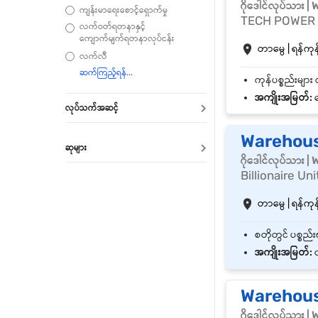
ဂိုဒေါင်လုပ်သား 
ကျန်းမာရေးစောင့်ရှောက်မှု
TECH POWER
လက်ဝတ်ရတနာနှင့်
ကျောက်မျက်ရတနာလုပ်ငန်း
တာမွေ | ရန်ကုန်
လက်လီ
အကျိုးအမြတ်:
ဘ
လုပ်သက်အဆင့်
Warehouse
ဆုများ
ဂိုဒေါင်လုပ်သား 
Billionaire Uni
တာမွေ | ရန်ကုန်
အကျိုးအမြတ်:
လ
Warehous
ဂိုဒေါင်လုပ်သား 