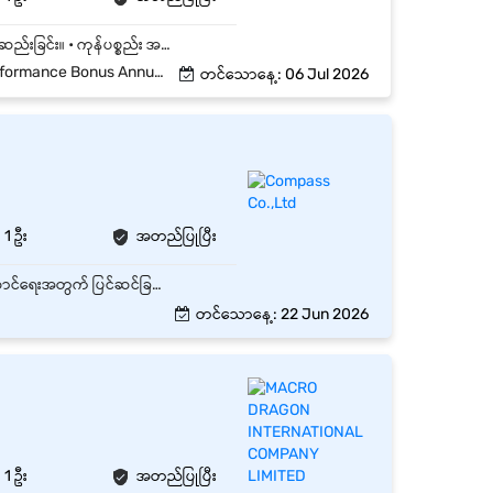
• ကုန်ပစ္စည်းများကို လက်ခံခြင်း ၊ အရေအတွက်နှင့် အရည်အသွေးကို စစ်ဆေးခြင်းနှင့် စနစ်တကျသိမ်းဆည်းခြင်း။ • ကုန်ပစ္စည်း အဝင်/အထွက် စာရင်းများကို တိကျ မှန်ကန်စွာ မှတ်တမ်းတင်ခြင်း (စနစ်တကျ ဖြည့်သွင်းခြင်း။ • ပေးပို့ရန်ရှိသော Order များအတိုင်း ပစ္စည်းများကို ရွေးထုတ်ခြင်း (Picking) နှင့် ထုတ်ပိုးခြင်း (Packing) • ပုံမှန် ကုန်ပစ္စည်းလက်ကျန် စစ်ဆေးခြင်း (Stock Counting / Inventory ) များတွင် ပူးပေါင်းပါဝင် ဆောင်ရွက် ခြင်း။ • ဂိုထောင်အတွင်းရှိ ပစ္စည်းများကို First-In , First-Out (FIFO) စနစ်ဖြင့် စနစ်တကျ စီစဉ် ထားရှိခြင်း။
 Leave နှင့် Public Holidays
တင်သောနေ့: 06 Jul 2026
1 ဦး
အတည်ပြုပြီး
• ပစ္စည်းများ၏ အဝင် / အထွက် စာရင်းများကို စစ်ဆေးခြင်း • ပစ္စည်းလက်ခံခြင်း၊ ထုပ်ပိုးခြင်းနှင့် ပို့ဆောင်ရေးအတွက် ပြင်ဆင်ခြင်း • Warehouse အတွင်း ပစ္စည်းများကို စနစ်တကျ စီစဉ်သိမ်းဆည်းခြင်း • Stock Count နှင့် Inventory စာရင်းများအား မှန်ကန်စွာ ထိန်းသိမ်းခြင်း • သက်ဆိုင်ရာဌာနများနှင့် ပူးပေါင်းဆောင်ရွက်ခြင်း • Warehouse Supervisor ၏ လမ်းညွှန်ချက်များအတိုင်း တာဝန်များ ထမ်းဆောင်ခြင်း
တင်သောနေ့: 22 Jun 2026
1 ဦး
အတည်ပြုပြီး