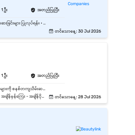
1 ဦး
အတည်ပြုပြီး
• Warehouse အတွင်း ကုန်ပစ္စည်းများ လက်ခံခြင်း (Receiving) နှင့် အရေအတွက်/အခြေအနေ စစ်ဆေးခြင်းများ ပြုလုပ်ရန်။ • ကုန်ပစ္စည်းများကို သတ်မှတ်ထားသော နေရာများတွင် စနစ်တကျ သိမ်းဆည်းထားရန်။ • Stock In / Stock Out လုပ်ငန်းစဉ်များတွင် ပါဝင်ဆောင်ရွက်ရန်။ • ပစ္စည်းထုတ်ပေးခြင်း၊ ထုပ်ပိုးခြင်းနှင့် Delivery အတွက် ပြင်ဆင်ခြင်းများ ပြုလုပ်ရန်။ • Warehouse သန့်ရှင်းရေးနှင့် လုံခြုံရေး စည်းမျဉ်းများကို လိုက်နာရန်။ • Stock Count နှင့် Inventory စစ်ဆေးမှုများတွင် ပါဝင်ကူညီရန်။ • Warehouse Document များ (GRN, Delivery Note, Stock Card စသည်) များကို စနစ်တကျ ထိန်းသိမ်းရန်။ • Warehouse Supervisor မှ ပေးအပ်သော တာဝန်များကို အချိန်မီ ဆောင်ရွက်ရန်။ • Inventory Tracking- ကုန်ပစ္စည်းစာရင်းများမှန်ကန်မှူရှိစေရန် daily, weekly, monthly ground stock စစ်ဆေးခြင်းများကို supervisor , အခြား staff များနှင့်ပူးပေါင်းဆောင်ရွက်ရမည်။
တင်သောနေ့: 30 Jul 2026
1 ဦး
အတည်ပြုပြီး
အကျဥ်းချုပ် ရည်ရွယ်ချက် (Job Purpose) - ဂိုထောင်အတွင်းရှိ အဝတ်အထည်နှင့် အလှကုန်ပစ္စည်းများကို စနစ်တကျသိမ်းဆည်းရန် - အဝင်အထွက် Stock စာရင်းများ တိကျမှန်ကန်စေရန် - Software နှင့်မြေပြင် အမြဲမပြတ်တိုက်စစ်ရန်နှင့် - အရောင်းအဖွဲ့များနှင့်ပူးပေါင်းကာ လုပ်ငန်းလည်ပတ်မှု ချောမွေ့စေရန်။ အဓိကတာဝန် (Core Responsibilities) ၁။ ဂိုထောင်နှင့် စ‌တော့ စီမံခန့်ခွဲခြင်း (Warehouse & Inventory Management) ၂။ ပစ္စည်းအဝင်အထွက် ကြီးကြပ်ခြင်း (Inbound & Outbound Operations) ၃။ စတော့ စာရင်းစစ်ဆေးခြင်းနှင့် အစီရင်ခံခြင်း (Stock Auditing & Reporting) ၄။ ဈေးကွက်နှင့် အရောင်းပွဲများ ပံ့ပိုးခြင်း (Marketing & Event Support)
မှန်ကြေး - အချိန်ပိုကြေး
တင်သောနေ့: 28 Jul 2026