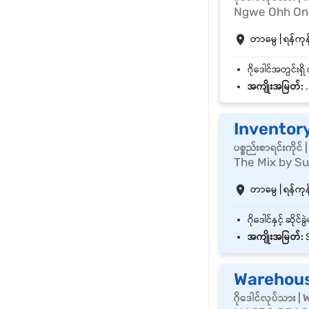
Ngwe Ohh One
တာမွေ | ရန်ကုန်
အကျိုးအမြတ်:
.
Inventory
ပစ္စည်းစာရင်းကို
The Mix by Su
တာမွေ | ရန်ကုန်
အကျိုးအမြတ်:
S
Warehous
ဂိုဒေါင်လုပ်သား 