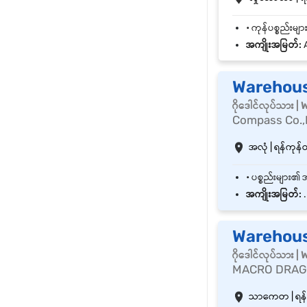
အကျိုးအမြတ်:
A
Warehous
ဂိုဒေါင်လုပ်သား 
Compass Co.,
အလုံ | ရန်ကုန်တိ
အကျိုးအမြတ်:
.
Warehous
ဂိုဒေါင်လုပ်သား 
MACRO DRAG
သာကေတ | ရန်ကု