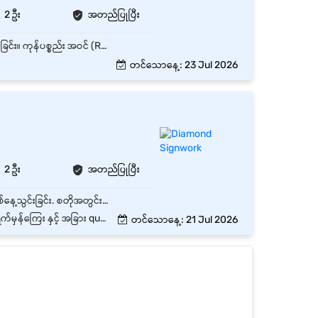
2 ဦး
အတည်ပြုပြီး
Warehouse ၏ နေ့စဉ်လုပ်ငန်းများကို စီမံခန့်ခွဲပြီး ချောမွေ့စွာ လည်ပတ်နိုင်ရန် ကြီးကြပ်ဆောင်ရွက်ခြင်း။ ကုန်ပစ္စည်း အဝင် (Receiving)၊ အထွက် (Dispatch) နှင့် သိုလှောင်မှု (Storage) လုပ်ငန်းများကို စနစ်တကျ စီမံခန့်ခွဲခြင်း။ Stock အရေအတွက်များကို တိကျမှန်ကန်စေရန် Daily / Weekly / Monthly Stock Check နှင့် Stock Count များ ပြုလုပ်ခြင်း။ Inventory Record များကို Update ပြုလုပ်ပြီး Stock Report များ ပြင်ဆင်တင်ပြခြင်း။ Warehouse Staff များ၏ လုပ်ငန်းတာဝန်များကို ခွဲဝေပေးပြီး လိုအပ်သလို လေ့ကျင့်သင်ကြားခြင်း။ Warehouse အတွင်း သန့်ရှင်းရေး၊ လုံခြုံရေးနှင့် Safety Standard များကို လိုက်နာစေရန် ကြီးကြပ်ခြင်း။ Damage၊ Lost နှင့် Expired Stock များကို စောင့်ကြည့်စစ်ဆေးပြီး အချိန်မီ Report တင်ပြခြင်း။ Sales၊ Procurement၊ Logistics နှင့် အခြားဌာနများနှင့် ပူးပေါင်းဆောင်ရွက်ခြင်း။ Warehouse Operation ပိုမိုထိရောက်စေရန် လုပ်ငန်းစဉ်များကို အကြံပြုတိုးတက်အောင် ဆောင်ရွက်ခြင်း။ Management မှ တာဝန်ပေးအပ်သည့် အခြားလုပ်ငန်းများကို ဆောင်ရွက်ခြင်း။
တင်သောနေ့: 23 Jul 2026
2 ဦး
အတည်ပြုပြီး
ပစ္စည်းလက်ခံခြင်း / မှာခြင်း ပစ္စည်းသိုလှောင်ခြင်း / ထုတ်ပေးခြင်း တစ်နေ့အသွင်းအထုတ် စာရင်း တစ်နေ့သွင်းခြင်း. စတိုအတွင်းအပြင် သန့်ရှင်းရေးနှင့် ညီညီစီစီသိမ်းဆည်းခြင်း ပစ္စည်းထားသိုသည့်နေရာများ အား သိရှိခြင်း တစ်လတစ်ခါ စာရင်း နှင့် လက်ထဲရှိပစ္စည်း အရေအတွက် ကိုက်ညီမှု ရှိမရှိ အရေအတွက် စစ်ဆေးခြင်း
် အခြား quaterly bonus များ
တင်သောနေ့: 21 Jul 2026