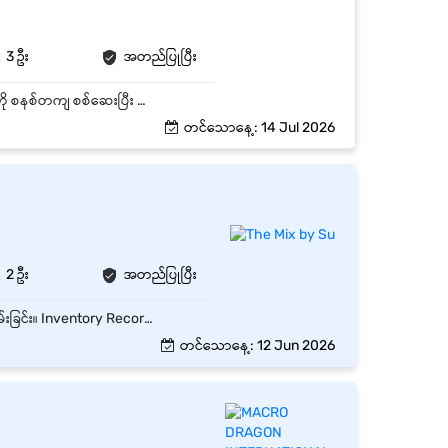
3 ဦး
အတည်ပြုပြီး
​ဂိုဒေါင်အတွင်းရှိ ကလေးအသုံးအဆောင်များ၊ အဝတ်အထည်များနှင့် နို့မှုန့်/မုန့်များ (အဝင်/အထွက်) ကို စနစ်တကျ စစ်ဆေးပြီး စာရင်းသွင်းရမည်။ ​ကလေးပစ္စည်းများသည် သန့်ရှင်းမှုရှိရန် အရေးကြီးသဖြင့် ဂိုဒေါင်အတွင်း ဖုန်မှုန့်နှင့် ပိုးမွှားများ ကင်းစင်အောင် သန့်ရှင်းသပ်ရပ်စွာ ထိန်းသိမ်းရမည်။ ​သက်တမ်းကုန်ဆုံးရက် ရှိသော ကလေးမုန့်နှင့် အာဟာရပစ္စည်းများကို FIFO (First In, First Out) စနစ်အတိုင်း အရင်ဝင်တာ အရင်ထွက်နိုင်အောင် စီမံရမည်။ ​လစဉ်/အပတ်စဉ် ကုန်ပစ္စည်းလက်ကျန် (Stock Inventory) စစ်ဆေးပြီး အရေအတွက် ကွဲလွဲမှု မရှိစေရန် အစီရင်ခံစာ တင်ပြရမည်။
တင်သောနေ့: 14 Jul 2026
2 ဦး
အတည်ပြုပြီး
ဂိုဒေါင်နှင့် ဆိုင်ခွဲများရှိ ကုန်ပစ္စည်းအဝင်၊ အထွက်နှင့် လက်ကျန်စာရင်းများကို နေ့စဉ် စစ်ဆေးထိန်းသိမ်းခြင်း။ Inventory Record များကို စနစ်တကျ Update ပြုလုပ်ပြီး တိကျမှန်ကန်စေရန် ထိန်းချုပ်ခြင်း။ Physical Stock Count နှင့် System Stock ကို ပုံမှန်တိုက်ဆိုင်စစ်ဆေး၍ ကွာဟချက်များကို ရှာဖွေဖြေရှင်းခြင်း။ Stock Transfer၊ Stock Adjustment နှင့် Damaged Items များကို မှတ်တမ်းတင်စီမံခန့်ခွဲခြင်း။ Reorder Level များကို စောင့်ကြည့်၍ လိုအပ်သော ကုန်ပစ္စည်းများကို အချိန်မီ အကြံပြုတင်ပြခြင်း။ Warehouse၊ Sales နှင့် Purchasing Team များနှင့် ပူးပေါင်းဆောင်ရွက်ခြင်း။ လစဉ်၊ အပတ်စဉ် Inventory Report များကို ပြင်ဆင်တင်ပြခြင်း။ Stock Loss၊ Expired Items နှင့် Inventory Discrepancy များကို လျှော့ချနိုင်ရန် ထိန်းချုပ်ဆောင်ရွက်ခြင်း။ ကုမ္ပဏီ၏ Inventory Policy နှင့် SOP များကို လိုက်နာဆောင်ရွက်ခြင်း။ မန်နေဂျာမှ တာဝန်ပေးအပ်သည့် အခြားသက်ဆိုင်ရာ လုပ်ငန်းတာဝန်များကို ဆောင်ရွက်ခြင်း။
တင်သောနေ့: 12 Jun 2026