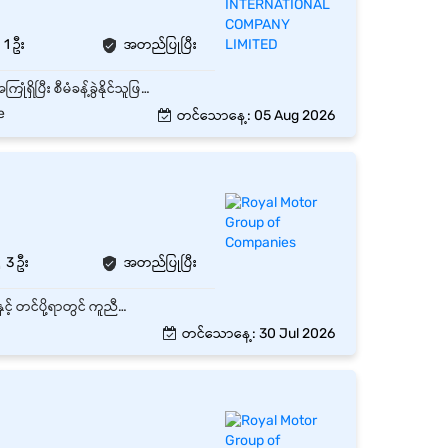
1 ဦး
အတည်ပြုပြီး
ဂိုဒေါင်ပိုင်းနှင့်ပတ်သက်သည့် လုပ်ငန်းအတွေ့အကြုံ အနည်းဆုံး (၂)နှစ် ရှိရမည်။ Supervise အတွေ့အကြုံရှိပြီး စီမံခန့်ခွဲနိုင်သူဖြစ်ပြီး ပစ္စည်းများကို ကောင်းမွန်စွာနေရာချထိန်းသိမ်းနိုင်သူဖြစ်ရမည်။ ဂိုထောင်ရှိဝန်ထမ်းများကိုကောင်းစွာစီမံအုပ်ချုပ်နိုင်ပြီး ဂိုထောင်ဝန်းကျင်သန့်ရှင်းရေး စသည့်ကိစ္စရပ်များကိုကိုင်တွယ်နိုင်ရမည်။
e
တင်သောနေ့: 05 Aug 2026
3 ဦး
အတည်ပြုပြီး
Warehouse Helper သည် ဂိုဒေါင်အတွင်းရှိ ပစ္စည်းများကို လက်ခံခြင်း၊ သိမ်းဆည်းခြင်း၊ ထုတ်ပိုးခြင်းနှင့် တင်ပို့ရာတွင် ကူညီဆောင်ရွက်ပေးရမည့် ရာထူးဖြစ်သည်။ ဂိုဒေါင်အလုပ်များကို စနစ်တကျ၊ လုံခြုံစိတ်ချရမှုရှိစွာ လုပ်ဆောင်နိုင်ရန် ပံ့ပိုးပေးရမည်။ ကုန်ပစ္စည်းများကို လက်ခံ၍ စစ်ဆေးခြင်း ပစ္စည်းများကို သတ်မှတ်ထားသောနေရာများတွင် စနစ်တကျ သိမ်းဆည်းခြင်း Order အလိုက် ပစ္စည်းများကို ရွေးထုတ်ခြင်း (Picking) နှင့် ထုပ်ပိုးခြင်း (Packing) Delivery အတွက် ပစ္စည်းများကို ပြင်ဆင်ပေးခြင်း Stock count နှင့် inventory စစ်ဆေးမှုများတွင် ပါဝင်ခြင်း ဂိုဒေါင်အတွင်း သန့်ရှင်းရေးနှင့် စည်းကမ်းထိန်းသိမ်းခြင်း Supervisor မှ ပေးအပ်သော အခြားတာဝန်များကို လုပ်ဆောင်ခြင်း
တင်သောနေ့: 30 Jul 2026