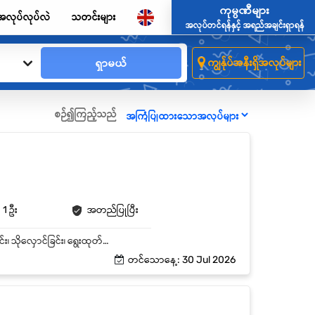
ကုမ္ပဏီများ
အလုပ်လုပ်လဲ
သတင်းများ
အလုပ်တင်ရန်နှင့် အရည်အချင်းရှာရန်
ရှာမယ်
ကျွန်ုပ်အနီးရှိအလုပ်များ
စဉ်၍ကြည့်သည်
1 ဦး
အတည်ပြုပြီး
ဂိုဒေါင်ဝန်ထမ်းများနှင့် နေ့စဉ်လုပ်ငန်းဆောင်တာများကို ကြီးကြပ်စီမံခန့်ခွဲခြင်း။ ကုန်ပစ္စည်းလက်ခံခြင်း၊ သိုလှောင်ခြင်း၊ ရွေးထုတ်ခြင်း (Picking)၊ ထုပ်ပိုးခြင်း (Packing) နှင့် ပို့ဆောင်ခြင်း (Shipping) လုပ်ငန်းစဉ်များကို စောင့်ကြည့်ထိန်းချုပ်ခြင်း။ နေ့စဥ် Warehouse အဝင်အထွက် ပစ္စည်းများကို စာရင်းပြုစုခြင်း။ ဂိုဒေါင်အတွင်း စနစ်တကျ စီမံထားရှိမှုနှင့် သန့်ရှင်းသပ်ရပ်မှုကို ထိန်းသိမ်းခြင်း။ Warehouse Helper များအား ကြည့်ကျပ် သင်ကြားပေးခြင်း။ Warehouse သန့် ရှင်းမှုအား ကြည့်ကျပ်ပေးခြင်း။ အပတ်စဥ် လစဥ် Report များ အား ပို့ပေးခြင်း။
တင်သောနေ့: 30 Jul 2026