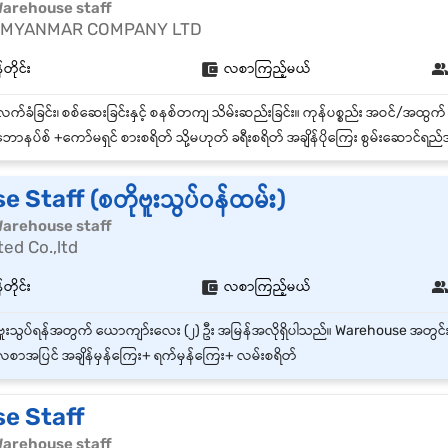
| Warehouse staff
 MYANMAR COMPANY LTD
တိုင်း
လစာကြည့်မယ်
ောနပ်စ် +ကော်မရှင် စားစရိတ် သို့မဟုတ် ခရီးစရိတ် အချိန်ပိုကြေး စွမ်းဆောင
 Staff (စတိုဗူးသွပ်ဝန်ထမ်း)
| Warehouse staff
ted Co.,ltd
တိုင်း
လစာကြည့်မယ်
စာအပြင် အချိန်မှန်ကြေး+ ရက်မှန်ကြေး+ လမ်းစရိတ်
e Staff
| Warehouse staff