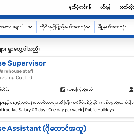
မှတ်ပုံတင်ရန်
၀င်ရန်
ဘယ်လို
းအစား ရွေးပါ
တိုင်းနှင့်ပြည်နယ်အားလုံး
မြို့နယ်အားလုံး
ု့စ်များ ရှာတွေ့ပါသည်။
e Supervisor
| Warehouse staff
rading Co.,Ltd
တိုင်း
လစာကြည့်မယ်
ttractive Salary Off day : One day per week | Public Holidays
 Assistant (ဂိုထောင်အကူ)