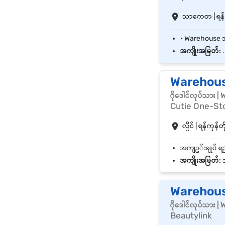
သာကေတ | ရန်ကု
အကျိုးအမြတ်:
.
Warehouse 
ဂိုဒေါင်လုပ်သား 
Cutie One-St
လှိုင် | ရန်ကုန်တိ
အကျိုးအမြတ်:
အ
Warehous
ဂိုဒေါင်လုပ်သား 
Beautylink