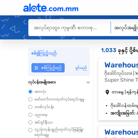
အလုပ်အမျို
1,033
ခုနှင့် ပိ
စစ်၍ကြည့်သည်:
Warehous
စစ်ကြည့်မည်
ရှင်းမည်
ဂိုဒေါင်လုပ်သား 
Super Shine T
လုပ်ငန်းအမျိုးအစား
အားလုံး
တာမွေ | ရန်ကုန်
မော်တော်ကားထုတ်လုပ်ရောင်းချမှု
ဘဏ်လုပ်ငန်း
အကျိုးအမြတ်:
A
ပညာရေး
အင်ဂျင်နီယာ
လူ့သုံးကုန်ပစ္စည်းထုတ်လုပ်ဖြန့်ဖြူး
Warehouse
ရောင်းချမှု