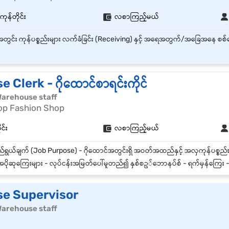
န်တိုင်း
လစာကြည့်မယ်
Clerk - ဂိုထောင်စာရင်းကိုင်
| Warehouse staff
op Fashion Shop
ုင်း
လစာကြည့်မယ်
ပိုဆုကြေးများ - လုပ်ငန်းအမြတ်ပေါ်မူတည်၍ နှစ်စဥ်ဘောနပ်စ် - ရက်မှန်ကြေး - အချိန်
e Supervisor
| Warehouse staff