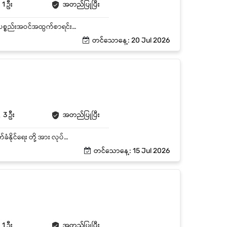
1 ဦး
အတည်ပြုပြီး
Warehouse ၏ နေ့စဉ်လုပ်ငန်းဆောင်ရွက်ရမည့် ကိစ္စများအား တိကျမှန်ကန်စွာဆောင်ရွက်ရန် ကုန်ပစ္စည်းအဝင်အထွက်စာရင်းများကို မှန်ကန်တိကျစွာ စာရင်းပြုစုရန် မြို့တွင်း ပစ္စည်းပို့သည့်လမ်းကြောင်းများအား စီစဉ်ဆောင်ရွက်ပေးရန် နယ်မြို့များသို့ ပစ္စည်းပို့ဆောင်နိုင်ရန်အတွက် ကားဂိတ်များနှင့် ညှိုနှိုင်းပူးပေါင်းဆောင်ရွက်နိုင်ရန်
တင်သောနေ့: 20 Jul 2026
3 ဦး
အတည်ပြုပြီး
ဂိုထောင်အတွင်းရှိ ပစ္စည်း များ ၏ လုံခြုံရေး နှင့် ပစ္စည်း များ အချိန်မှီ ထုတ်ပေးနိုင်ရေး ၊ စနစ်တကျ လက်ခံနိုင်ရေး တို့ အား လုပ်ဆောင်ရမည်။ ဂိုထောင်တွင် ပစ္စည်းပြတ်လတ်မှု မရှိစေရန် ကြီးကြပ်ရမည်။ Safety Stocks and Stock Control ကို နေ့စဉ် Monitorလုပ်ရမည်။ ပစ္စည်း အဝင်လက်ခံခြင်း အား လုပ်ဆောင်ရမည်။ အမှာစာနှင့်ကိုက်ညီမှုမရှိသော ပစ္စည်းများ ပါလာ လျှင် အထက်လူကြီးထံ အကြောင်းကြားရမည်။ ဌာနဆိုင်ရာမှတင်ပြလာသော ပစ္စည်းတောင်းခံလွှာအား လက်မှတ်စုံ၊မစုံစစ်ဆေးပြီး ပစ္စည်းများအားထုတ်ပေးခြင်း ၊ ပစ္စည်းအထွက်စာရင်းသွင်းခြင်းများပြုလုပ်ရမည်။ နေ့စဉ် ဖြည့်တည်းပေးရသည့် ကုန်ပစ္စည်းအတွက် Backup Stocks များ ထားရှိခြင်း ၊ Reorder များ ပြုလုပ်ခြင်းတို့ကို အပတ်စဉ်၊ လစဉ် ဆောင်ရွက်ရမည်။ ပစ္စည်း လက်ကျန် ဖြည့်တင်းရန် လိုအပ်လာပါက အထက်လူကြီးအား အချိန်နှင့်တပြေးညီ သိရှိဖြေရှင်းနိုင်စေရန် သတင်းပေးပို့ရမည်။ Production ဌာနမှ တက်လာသော Error များနှင့် အခြားပြသာနာများအား အထက်လူကြီး ထံသို့ ချက်ချင်း အစီရင်ခံ တင်ပြရမည်။
တင်သောနေ့: 15 Jul 2026
1 ဦး
အတည်ပြုပြီး