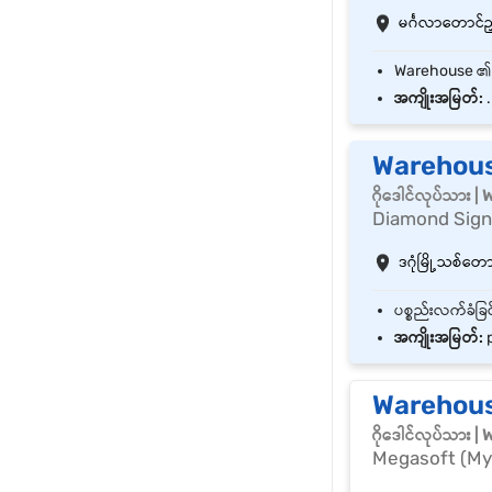
မင်္ဂလာတောင်ညွှန
အကျိုးအမြတ်:
.
Warehous
ဂိုဒေါင်လုပ်သား 
Diamond Sig
ဒဂုံမြို့သစ်တောင်
အကျိုးအမြတ်:
p
Warehous
ဂိုဒေါင်လုပ်သား 
Megasoft (Mya