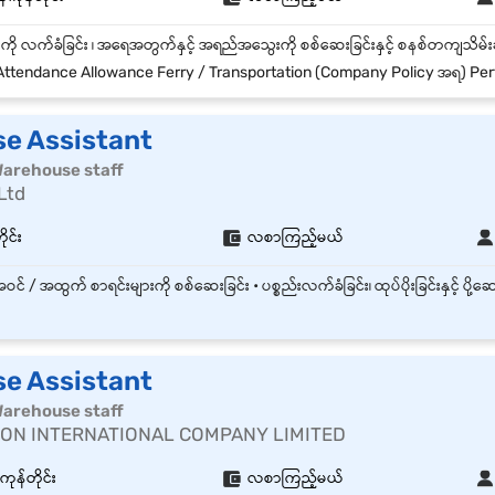
ttendance Allowance Ferry / Transportation (Company Policy အရ) Performance Bonus Annual
e Assistant
| Warehouse staff
Ltd
ုင်း
လစာကြည့်မယ်
e Assistant
| Warehouse staff
ON INTERNATIONAL COMPANY LIMITED
န်တိုင်း
လစာကြည့်မယ်