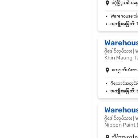
ဒဂုံမြို့သစ်အရှေ့
အကျိုးအမြတ်:
T
Warehous
ဂိုဒေါင်လုပ်သား 
Khin Maung T
ကျောက်တံတား |
အကျိုးအမြတ်:
အ
Warehous
ဂိုဒေါင်လုပ်သား 
Nippon Paint 
လှိုင်သာယာ | ရန