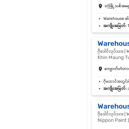
ဒဂုံမြို့သစ်အရှေ့
အကျိုးအမြတ်:
T
Warehous
ဂိုဒေါင်လုပ်သား 
Khin Maung T
ကျောက်တံတား |
အကျိုးအမြတ်:
အ
Warehous
ဂိုဒေါင်လုပ်သား 
Nippon Paint 