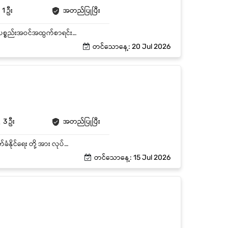
1 ဦး
အတည်ပြုပြီး
Warehouse ၏ နေ့စဉ်လုပ်ငန်းဆောင်ရွက်ရမည့် ကိစ္စများအား တိကျမှန်ကန်စွာဆောင်ရွက်ရန် ကုန်ပစ္စည်းအဝင်အထွက်စာရင်းများကို မှန်ကန်တိကျစွာ စာရင်းပြုစုရန် မြို့တွင်း ပစ္စည်းပို့သည့်လမ်းကြောင်းများအား စီစဉ်ဆောင်ရွက်ပေးရန် နယ်မြို့များသို့ ပစ္စည်းပို့ဆောင်နိုင်ရန်အတွက် ကားဂိတ်များနှင့် ညှိုနှိုင်းပူးပေါင်းဆောင်ရွက်နိုင်ရန်
တင်သောနေ့: 20 Jul 2026
3 ဦး
အတည်ပြုပြီး
ဂိုထောင်အတွင်းရှိ ပစ္စည်း များ ၏ လုံခြုံရေး နှင့် ပစ္စည်း များ အချိန်မှီ ထုတ်ပေးနိုင်ရေး ၊ စနစ်တကျ လက်ခံနိုင်ရေး တို့ အား လုပ်ဆောင်ရမည်။ ဂိုထောင်တွင် ပစ္စည်းပြတ်လတ်မှု မရှိစေရန် ကြီးကြပ်ရမည်။ Safety Stocks and Stock Control ကို နေ့စဉ် Monitorလုပ်ရမည်။ ပစ္စည်း အဝင်လက်ခံခြင်း အား လုပ်ဆောင်ရမည်။ အမှာစာနှင့်ကိုက်ညီမှုမရှိသော ပစ္စည်းများ ပါလာ လျှင် အထက်လူကြီးထံ အကြောင်းကြားရမည်။ ဌာနဆိုင်ရာမှတင်ပြလာသော ပစ္စည်းတောင်းခံလွှာအား လက်မှတ်စုံ၊မစုံစစ်ဆေးပြီး ပစ္စည်းများအားထုတ်ပေးခြင်း ၊ ပစ္စည်းအထွက်စာရင်းသွင်းခြင်းများပြုလုပ်ရမည်။ နေ့စဉ် ဖြည့်တည်းပေးရသည့် ကုန်ပစ္စည်းအတွက် Backup Stocks များ ထားရှိခြင်း ၊ Reorder များ ပြုလုပ်ခြင်းတို့ကို အပတ်စဉ်၊ လစဉ် ဆောင်ရွက်ရမည်။ ပစ္စည်း လက်ကျန် ဖြည့်တင်းရန် လိုအပ်လာပါက အထက်လူကြီးအား အချိန်နှင့်တပြေးညီ သိရှိဖြေရှင်းနိုင်စေရန် သတင်းပေးပို့ရမည်။ Production ဌာနမှ တက်လာသော Error များနှင့် အခြားပြသာနာများအား အထက်လူကြီး ထံသို့ ချက်ချင်း အစီရင်ခံ တင်ပြရမည်။
တင်သောနေ့: 15 Jul 2026