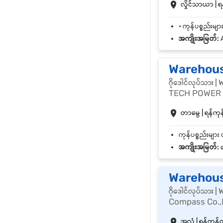
လှိုင်သာယာ | ရန
အကျိုးအမြတ်:
A
Warehouse
ဂိုဒေါင်လုပ်သား 
TECH POWER
တာမွေ | ရန်ကုန်
အကျိုးအမြတ်:
ဘ
Warehous
ဂိုဒေါင်လုပ်သား 
Compass Co.,
အလုံ | ရန်ကုန်တိ