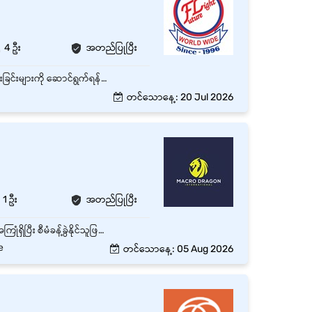
4 ဦး
အတည်ပြုပြီး
ဂိုဒေါင်အတွင်းရှိ ကုန်ပစ္စည်းများကို လက်ခံခြင်း၊ စစ်ဆေးခြင်း၊ စနစ်တကျ သိမ်းဆည်းခြင်းနှင့် ထုတ်ပေးခြင်းများကို ဆောင်ရွက်ရန်။ အဝင်/အထွက် ကုန်ပစ္စည်းများကို အရေအတွက်နှင့် အရည်အသွေး စစ်ဆေးပြီး မှတ်တမ်းတင်ရန်။ ဂိုဒေါင်အတွင်း သန့်ရှင်းရေးနှင့် စနစ်တကျထားရှိရေးကို ထိန်းသိမ်းဆောင်ရွက်ရန်။ Stock Count နှင့် Inventory စစ်ဆေးမှုများတွင် ပါဝင်ကူညီဆောင်ရွက်ရန်။ ကုန်ပစ္စည်းတင်ခြင်း၊ ချခြင်းနှင့် ပို့ဆောင်ရေးလုပ်ငန်းများတွင် လိုအပ်သလို ပူးပေါင်းဆောင်ရွက်ရန်။ Warehouse Supervisor မှ တာဝန်ပေးအပ်သော အခြားလုပ်ငန်းတာဝန်များကို အချိန်မီ ဆောင်ရွက်ရန်။ လုပ်ငန်းခွင်အတွင်း Safety စည်းမျဉ်းများကို လိုက်နာဆောင်ရွက်ရန်။
တင်သောနေ့: 20 Jul 2026
1 ဦး
အတည်ပြုပြီး
ဂိုဒေါင်ပိုင်းနှင့်ပတ်သက်သည့် လုပ်ငန်းအတွေ့အကြုံ အနည်းဆုံး (၂)နှစ် ရှိရမည်။ Supervise အတွေ့အကြုံရှိပြီး စီမံခန့်ခွဲနိုင်သူဖြစ်ပြီး ပစ္စည်းများကို ကောင်းမွန်စွာနေရာချထိန်းသိမ်းနိုင်သူဖြစ်ရမည်။ ဂိုထောင်ရှိဝန်ထမ်းများကိုကောင်းစွာစီမံအုပ်ချုပ်နိုင်ပြီး ဂိုထောင်ဝန်းကျင်သန့်ရှင်းရေး စသည့်ကိစ္စရပ်များကိုကိုင်တွယ်နိုင်ရမည်။
e
တင်သောနေ့: 05 Aug 2026