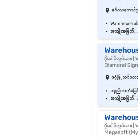
မင်္ဂလာတောင်ညွှန
အကျိုးအမြတ်:
.
Warehous
ဂိုဒေါင်လုပ်သား 
Diamond Sig
ဒဂုံမြို့သစ်တောင်
အကျိုးအမြတ်:
p
Warehous
ဂိုဒေါင်လုပ်သား 
Megasoft (Mya