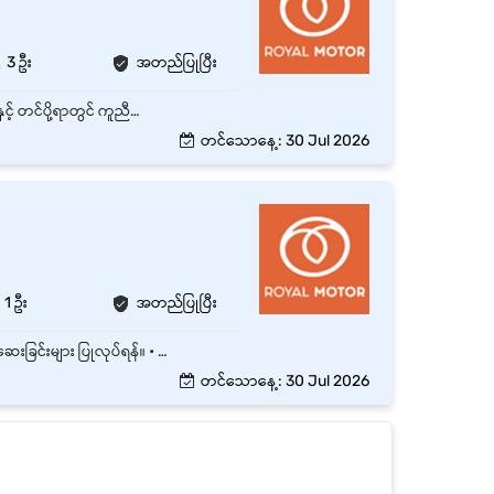
3 ဦး
အတည်ပြုပြီး
Warehouse Helper သည် ဂိုဒေါင်အတွင်းရှိ ပစ္စည်းများကို လက်ခံခြင်း၊ သိမ်းဆည်းခြင်း၊ ထုတ်ပိုးခြင်းနှင့် တင်ပို့ရာတွင် ကူညီဆောင်ရွက်ပေးရမည့် ရာထူးဖြစ်သည်။ ဂိုဒေါင်အလုပ်များကို စနစ်တကျ၊ လုံခြုံစိတ်ချရမှုရှိစွာ လုပ်ဆောင်နိုင်ရန် ပံ့ပိုးပေးရမည်။ ကုန်ပစ္စည်းများကို လက်ခံ၍ စစ်ဆေးခြင်း ပစ္စည်းများကို သတ်မှတ်ထားသောနေရာများတွင် စနစ်တကျ သိမ်းဆည်းခြင်း Order အလိုက် ပစ္စည်းများကို ရွေးထုတ်ခြင်း (Picking) နှင့် ထုပ်ပိုးခြင်း (Packing) Delivery အတွက် ပစ္စည်းများကို ပြင်ဆင်ပေးခြင်း Stock count နှင့် inventory စစ်ဆေးမှုများတွင် ပါဝင်ခြင်း ဂိုဒေါင်အတွင်း သန့်ရှင်းရေးနှင့် စည်းကမ်းထိန်းသိမ်းခြင်း Supervisor မှ ပေးအပ်သော အခြားတာဝန်များကို လုပ်ဆောင်ခြင်း
တင်သောနေ့: 30 Jul 2026
1 ဦး
အတည်ပြုပြီး
• Warehouse အတွင်း ကုန်ပစ္စည်းများ လက်ခံခြင်း (Receiving) နှင့် အရေအတွက်/အခြေအနေ စစ်ဆေးခြင်းများ ပြုလုပ်ရန်။ • ကုန်ပစ္စည်းများကို သတ်မှတ်ထားသော နေရာများတွင် စနစ်တကျ သိမ်းဆည်းထားရန်။ • Stock In / Stock Out လုပ်ငန်းစဉ်များတွင် ပါဝင်ဆောင်ရွက်ရန်။ • ပစ္စည်းထုတ်ပေးခြင်း၊ ထုပ်ပိုးခြင်းနှင့် Delivery အတွက် ပြင်ဆင်ခြင်းများ ပြုလုပ်ရန်။ • Warehouse သန့်ရှင်းရေးနှင့် လုံခြုံရေး စည်းမျဉ်းများကို လိုက်နာရန်။ • Stock Count နှင့် Inventory စစ်ဆေးမှုများတွင် ပါဝင်ကူညီရန်။ • Warehouse Document များ (GRN, Delivery Note, Stock Card စသည်) များကို စနစ်တကျ ထိန်းသိမ်းရန်။ • Warehouse Supervisor မှ ပေးအပ်သော တာဝန်များကို အချိန်မီ ဆောင်ရွက်ရန်။ • Inventory Tracking- ကုန်ပစ္စည်းစာရင်းများမှန်ကန်မှူရှိစေရန် daily, weekly, monthly ground stock စစ်ဆေးခြင်းများကို supervisor , အခြား staff များနှင့်ပူးပေါင်းဆောင်ရွက်ရမည်။
တင်သောနေ့: 30 Jul 2026