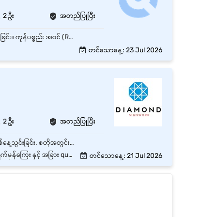
2 ဦး
အတည်ပြုပြီး
Warehouse ၏ နေ့စဉ်လုပ်ငန်းများကို စီမံခန့်ခွဲပြီး ချောမွေ့စွာ လည်ပတ်နိုင်ရန် ကြီးကြပ်ဆောင်ရွက်ခြင်း။ ကုန်ပစ္စည်း အဝင် (Receiving)၊ အထွက် (Dispatch) နှင့် သိုလှောင်မှု (Storage) လုပ်ငန်းများကို စနစ်တကျ စီမံခန့်ခွဲခြင်း။ Stock အရေအတွက်များကို တိကျမှန်ကန်စေရန် Daily / Weekly / Monthly Stock Check နှင့် Stock Count များ ပြုလုပ်ခြင်း။ Inventory Record များကို Update ပြုလုပ်ပြီး Stock Report များ ပြင်ဆင်တင်ပြခြင်း။ Warehouse Staff များ၏ လုပ်ငန်းတာဝန်များကို ခွဲဝေပေးပြီး လိုအပ်သလို လေ့ကျင့်သင်ကြားခြင်း။ Warehouse အတွင်း သန့်ရှင်းရေး၊ လုံခြုံရေးနှင့် Safety Standard များကို လိုက်နာစေရန် ကြီးကြပ်ခြင်း။ Damage၊ Lost နှင့် Expired Stock များကို စောင့်ကြည့်စစ်ဆေးပြီး အချိန်မီ Report တင်ပြခြင်း။ Sales၊ Procurement၊ Logistics နှင့် အခြားဌာနများနှင့် ပူးပေါင်းဆောင်ရွက်ခြင်း။ Warehouse Operation ပိုမိုထိရောက်စေရန် လုပ်ငန်းစဉ်များကို အကြံပြုတိုးတက်အောင် ဆောင်ရွက်ခြင်း။ Management မှ တာဝန်ပေးအပ်သည့် အခြားလုပ်ငန်းများကို ဆောင်ရွက်ခြင်း။
တင်သောနေ့: 23 Jul 2026
2 ဦး
အတည်ပြုပြီး
ပစ္စည်းလက်ခံခြင်း / မှာခြင်း ပစ္စည်းသိုလှောင်ခြင်း / ထုတ်ပေးခြင်း တစ်နေ့အသွင်းအထုတ် စာရင်း တစ်နေ့သွင်းခြင်း. စတိုအတွင်းအပြင် သန့်ရှင်းရေးနှင့် ညီညီစီစီသိမ်းဆည်းခြင်း ပစ္စည်းထားသိုသည့်နေရာများ အား သိရှိခြင်း တစ်လတစ်ခါ စာရင်း နှင့် လက်ထဲရှိပစ္စည်း အရေအတွက် ကိုက်ညီမှု ရှိမရှိ အရေအတွက် စစ်ဆေးခြင်း
် အခြား quaterly bonus များ
တင်သောနေ့: 21 Jul 2026