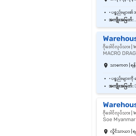
အကျိုးအမြတ်:
.
Warehous
ဂိုဒေါင်လုပ်သား 
MACRO DRAG
သာကေတ | ရန်ကု
အကျိုးအမြတ်:

Warehous
ဂိုဒေါင်လုပ်သား 
Soe Myanmar 
လှိုင်သာယာ | ရန