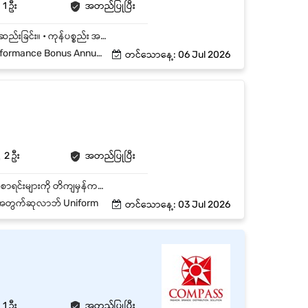
1 ဦး
အတည်ပြုပြီး
• ကုန်ပစ္စည်းများကို လက်ခံခြင်း ၊ အရေအတွက်နှင့် အရည်အသွေးကို စစ်ဆေးခြင်းနှင့် စနစ်တကျသိမ်းဆည်းခြင်း။ • ကုန်ပစ္စည်း အဝင်/အထွက် စာရင်းများကို တိကျ မှန်ကန်စွာ မှတ်တမ်းတင်ခြင်း (စနစ်တကျ ဖြည့်သွင်းခြင်း။ • ပေးပို့ရန်ရှိသော Order များအတိုင်း ပစ္စည်းများကို ရွေးထုတ်ခြင်း (Picking) နှင့် ထုတ်ပိုးခြင်း (Packing) • ပုံမှန် ကုန်ပစ္စည်းလက်ကျန် စစ်ဆေးခြင်း (Stock Counting / Inventory ) များတွင် ပူးပေါင်းပါဝင် ဆောင်ရွက် ခြင်း။ • ဂိုထောင်အတွင်းရှိ ပစ္စည်းများကို First-In , First-Out (FIFO) စနစ်ဖြင့် စနစ်တကျ စီစဉ် ထားရှိခြင်း။
 Leave နှင့် Public Holidays
တင်သောနေ့: 06 Jul 2026
2 ဦး
အတည်ပြုပြီး
ကုန်ပစ္စည်းများ လက်ခံခြင်း၊ စစ်ဆေးခြင်းနှင့် စနစ်တကျ သိမ်းဆည်းခြင်း။ ကုန်ပစ္စည်း အဝင်/အထွက် စာရင်းများကို တိကျမှန်ကန်စွာ မှတ်တမ်းတင်ခြင်း။ Order များအတိုင်း ပစ္စည်းများကို ရွေးထုတ် (Picking)၊ ထုပ်ပိုး (Packing) ပြုလုပ်ခြင်း။ ကုန်ပစ္စည်း တင်ခြင်း၊ ချခြင်းနှင့် လိုအပ်သလို သယ်ယူပို့ဆောင်ရေးတွင် ကူညီဆောင်ရွက်ခြင်း။ ဂိုဒေါင်အတွင်း သန့်ရှင်းသပ်ရပ်မှုနှင့် လုံခြုံရေးစည်းကမ်းများကို လိုက်နာထိန်းသိမ်းခြင်း။ Stock Count နှင့် Inventory စစ်ဆေးမှုများတွင် ပါဝင်ဆောင်ရွက်ခြင်း။ Supervisor မှ တာဝန်ပေးအပ်သော အခြားလုပ်ငန်းများကို ဆောင်ရွက်ခြင်း။
်ရည်အတွက်ဆုလာဘ် Uniform
တင်သောနေ့: 03 Jul 2026
1 ဦး
အတည်ပြုပြီး