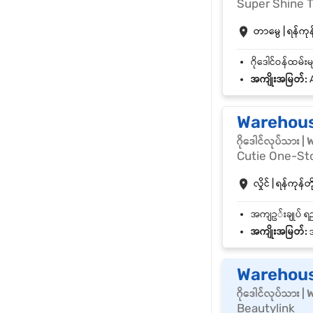
Super Shine T
တာမွေ | ရန်ကုန်
အကျိုးအမြတ်:
A
Warehouse 
ဂိုဒေါင်လုပ်သား 
Cutie One-St
လှိုင် | ရန်ကုန်တိ
အကျိုးအမြတ်:
အ
Warehous
ဂိုဒေါင်လုပ်သား 
Beautylink