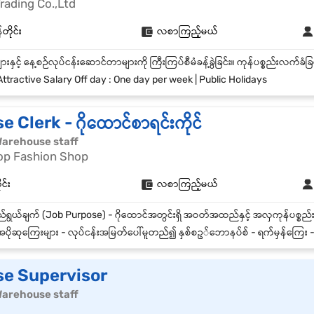
rading Co.,Ltd
တိုင်း
လစာကြည့်မယ်
ttractive Salary Off day : One day per week | Public Holidays
Clerk - ဂိုထောင်စာရင်းကိုင်
| Warehouse staff
op Fashion Shop
ုင်း
လစာကြည့်မယ်
ပိုဆုကြေးများ - လုပ်ငန်းအမြတ်ပေါ်မူတည်၍ နှစ်စဥ်ဘောနပ်စ် - ရက်မှန်ကြေး - အချိန်
e Supervisor
| Warehouse staff