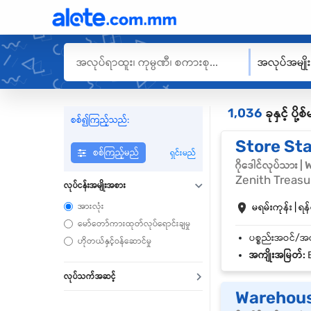
အလုပ်အမျို
1,036
ခုနှင့် ပိ
စစ်၍ကြည့်သည်:
Store Sta
စစ်ကြည့်မည်
ရှင်းမည်
ဂိုဒေါင်လုပ်သား 
Zenith Treas
လုပ်ငန်းအမျိုးအစား
အားလုံး
မရမ်းကုန်း | ရန်
မော်တော်ကားထုတ်လုပ်ရောင်းချမှု
ဟိုတယ်နှင့်ဝန်ဆောင်မှု
အကျိုးအမြတ်:
B
လုပ်သက်အဆင့်
Warehous