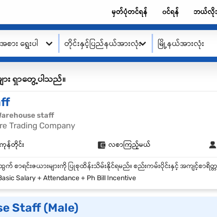
မှတ်ပုံတင်ရန်
၀င်ရန်
ဘယ်လို
းအစား ရွေးပါ
တိုင်းနှင့်ပြည်နယ်အားလုံး
မြို့နယ်အားလုံး
ု့စ်များ ရှာတွေ့ပါသည်။
ff
| Warehouse staff
ure Trading Company
ကုန်တိုင်း
လစာကြည့်မယ်
asic Salary + Attendance + Ph Bill Incentive
e Staff (Male)