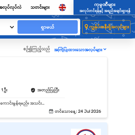
ကုမ္ပဏီများ
အလုပ်လုပ်လဲ
သတင်းများ
အလုပ်တင်ရန်နှင့် အရည်အချင်းရှာရန်
ရှာမယ်
ကျွန်ုပ်အနီးရှိအလုပ်များ
စဉ်၍ကြည့်သည်
1 ဦး
အတည်ပြုပြီး
ပစ္စည်းအဝင်/အထွက် စာရင်းဇယားများကို ပြုစုထိန်းသိမ်းနိုင်ရမည်။ စည်းကမ်းပိုင်းနှင့် အကျင့်စာရိတ္တကောင်းမွန်ရမည်။ အသင်းအဖွဲ့နှင့် ပူးပေါင်းဆောင်ရွက်နိုင်ရပါမည်။
တင်သောနေ့: 24 Jul 2026