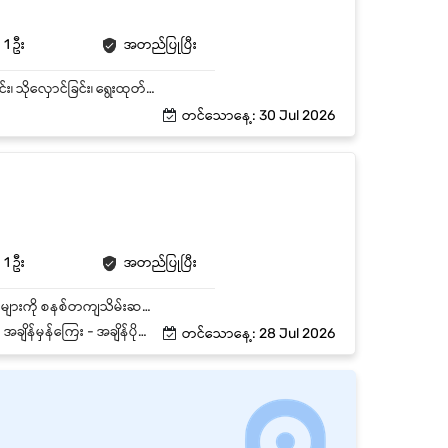
1 ဦး
အတည်ပြုပြီး
ဂိုဒေါင်ဝန်ထမ်းများနှင့် နေ့စဉ်လုပ်ငန်းဆောင်တာများကို ကြီးကြပ်စီမံခန့်ခွဲခြင်း။ ကုန်ပစ္စည်းလက်ခံခြင်း၊ သိုလှောင်ခြင်း၊ ရွေးထုတ်ခြင်း (Picking)၊ ထုပ်ပိုးခြင်း (Packing) နှင့် ပို့ဆောင်ခြင်း (Shipping) လုပ်ငန်းစဉ်များကို စောင့်ကြည့်ထိန်းချုပ်ခြင်း။ နေ့စဥ် Warehouse အဝင်အထွက် ပစ္စည်းများကို စာရင်းပြုစုခြင်း။ ဂိုဒေါင်အတွင်း စနစ်တကျ စီမံထားရှိမှုနှင့် သန့်ရှင်းသပ်ရပ်မှုကို ထိန်းသိမ်းခြင်း။ Warehouse Helper များအား ကြည့်ကျပ် သင်ကြားပေးခြင်း။ Warehouse သန့် ရှင်းမှုအား ကြည့်ကျပ်ပေးခြင်း။ အပတ်စဥ် လစဥ် Report များ အား ပို့ပေးခြင်း။
တင်သောနေ့: 30 Jul 2026
1 ဦး
အတည်ပြုပြီး
အကျဥ်းချုပ် ရည်ရွယ်ချက် (Job Purpose) - ဂိုထောင်အတွင်းရှိ အဝတ်အထည်နှင့် အလှကုန်ပစ္စည်းများကို စနစ်တကျသိမ်းဆည်းရန် - အဝင်အထွက် Stock စာရင်းများ တိကျမှန်ကန်စေရန် - Software နှင့်မြေပြင် အမြဲမပြတ်တိုက်စစ်ရန်နှင့် - အရောင်းအဖွဲ့များနှင့်ပူးပေါင်းကာ လုပ်ငန်းလည်ပတ်မှု ချောမွေ့စေရန်။ အဓိကတာဝန် (Core Responsibilities) ၁။ ဂိုထောင်နှင့် စ‌တော့ စီမံခန့်ခွဲခြင်း (Warehouse & Inventory Management) ၂။ ပစ္စည်းအဝင်အထွက် ကြီးကြပ်ခြင်း (Inbound & Outbound Operations) ၃။ စတော့ စာရင်းစစ်ဆေးခြင်းနှင့် အစီရင်ခံခြင်း (Stock Auditing & Reporting) ၄။ ဈေးကွက်နှင့် အရောင်းပွဲများ ပံ့ပိုးခြင်း (Marketing & Event Support)
မှန်ကြေး - အချိန်ပိုကြေး
တင်သောနေ့: 28 Jul 2026