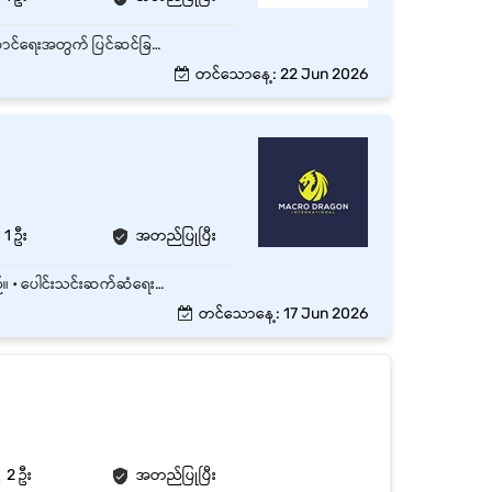
• ပစ္စည်းများ၏ အဝင် / အထွက် စာရင်းများကို စစ်ဆေးခြင်း • ပစ္စည်းလက်ခံခြင်း၊ ထုပ်ပိုးခြင်းနှင့် ပို့ဆောင်ရေးအတွက် ပြင်ဆင်ခြင်း • Warehouse အတွင်း ပစ္စည်းများကို စနစ်တကျ စီစဉ်သိမ်းဆည်းခြင်း • Stock Count နှင့် Inventory စာရင်းများအား မှန်ကန်စွာ ထိန်းသိမ်းခြင်း • သက်ဆိုင်ရာဌာနများနှင့် ပူးပေါင်းဆောင်ရွက်ခြင်း • Warehouse Supervisor ၏ လမ်းညွှန်ချက်များအတိုင်း တာဝန်များ ထမ်းဆောင်ခြင်း
တင်သောနေ့: 22 Jun 2026
1 ဦး
အတည်ပြုပြီး
• ပစ္စည်းများကို ကောင်းမွန်စွာနေရာချထိန်းသိမ်းနိုင်သူဖြစ်ရမည်။ • အသက် (25)နှစ်အထက်ဖြစ်ရမည်။ • ပေါင်းသင်းဆက်ဆံရေးပြေပြစ်ရမည်။
တင်သောနေ့: 17 Jun 2026
2 ဦး
အတည်ပြုပြီး