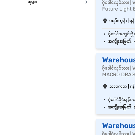
ဆုများ
ဂိုဒေါင်လုပ်သား 
Future Light 
မရမ်းကုန်း | ရန်
အကျိုးအမြတ်:
Warehous
ဂိုဒေါင်လုပ်သား 
MACRO DRAG
သာကေတ | ရန်ကု
အကျိုးအမြတ်:
အ
Warehouse
ဂိုဒေါင်လုပ်သား 