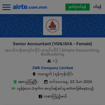
မှတ်ပုံတင်ရန်
၀င်ရန်
Senior Accountant (YGN/AYA - Female)
အငယ်တန်းစာရင်းကိုင်၊ စာရင်းကိုင် | Simple Accounting,
Bookeeping
4 ဦး
JWK Company Limited
ကမာရွတ် | ရန်ကုန်တိုင်း
အတည်ပြုပြီး
တင်သောနေ့: 23 Jun 2026
လွန်ခဲ့သော 2 ရက်က အလုပ်ခန့်အပ်သူ active ဖြစ်နေခဲ့သည်
လစာကြည့်မယ်