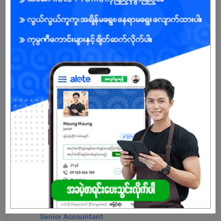
မ
အခွင့်အရေးရှိသူ :
သက်တမ်းကုန်သွားပါပြီ
အကောင့်မရှိသေးဘူးလား?
မှတ်ပုံတင်မယ်
နောက်ထပ်အလားတူအလုပ်များ
Senior Accountant