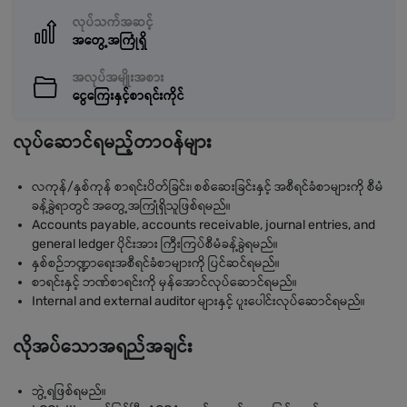
လုပ်သက်အဆင့်
အတွေ့အကြုံရှိ
အလုပ်အမျိုးအစား
ငွေကြေးနှင့်စာရင်းကိုင်
လုပ်ဆောင်ရမည့်တာဝန်များ
လကုန်/နှစ်ကုန် စာရင်းပိတ်ခြင်း၊ စစ်ဆေးခြင်းနှင့် အစီရင်ခံစာများကို စီမံ
ခန့်ခွဲရာတွင် အတွေ့အကြုံရှိသူဖြစ်ရမည်။
Accounts payable, accounts receivable, journal entries, and
general ledger ပိုင်းအား ကြီးကြပ်စီမံခန့်ခွဲရမည်။
နှစ်စဉ်ဘဏ္ဍာရေးအစီရင်ခံစာများကို ပြင်ဆင်ရမည်။
စာရင်းနှင့် ဘဏ်စာရင်းကို မှန်အောင်လုပ်ဆောင်ရမည်။
Internal and external auditor များနှင့် ပူးပေါင်းလုပ်ဆောင်ရမည်။
လိုအပ်သောအရည်အချင်း
ဘွဲ့ရဖြစ်ရမည်။