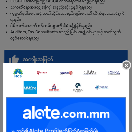
LCCI-III အောင်မြင်ပြီး ACCA တက်ရောက်နေသူဖြစ်ရမည်။
သက်ဆိုင်ရာအတွေ့အကြုံ အနည်းဆုံး ၄နှစ် ရှိရမည်။
ကုမ္ပဏီမူဝါဒများနှင့် သက်ဆိုင်သောစည်းမျဉ်းများကို လိုက်နာဆောင်ရွက်
ရမည်။
မိမိလက်အောက် ဝန်ထမ်းများကို စီမံခန့်ခွဲနိုင်ရမည်။
Auditors, Tax Consultants စသည့် ပြင်ပအဖွဲ့ဝင်များနှင့် ဆက်သွယ်
လုပ်ဆောင်ရမည်။
အကျိုးအမြတ်
×
ရုံးတက်ချိန်: နံနက် (၉) နာရီမှ ညနေ (၅)နာရီအထိ (Monday to Saturday)
ရုံးပိတ်ရက်: တနင်္ဂနွေနေ့ နှင့် အများပြည်သူရုံးပိတ်ရက်